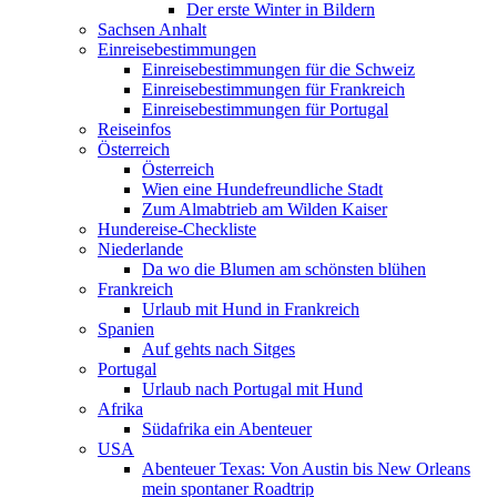
Der erste Winter in Bildern
Sachsen Anhalt
Einreisebestimmungen
Einreisebestimmungen für die Schweiz
Einreisebestimmungen für Frankreich
Einreisebestimmungen für Portugal
Reiseinfos
Österreich
Österreich
Wien eine Hundefreundliche Stadt
Zum Almabtrieb am Wilden Kaiser
Hundereise-Checkliste
Niederlande
Da wo die Blumen am schönsten blühen
Frankreich
Urlaub mit Hund in Frankreich
Spanien
Auf gehts nach Sitges
Portugal
Urlaub nach Portugal mit Hund
Afrika
Südafrika ein Abenteuer
USA
Abenteuer Texas: Von Austin bis New Orleans
mein spontaner Roadtrip