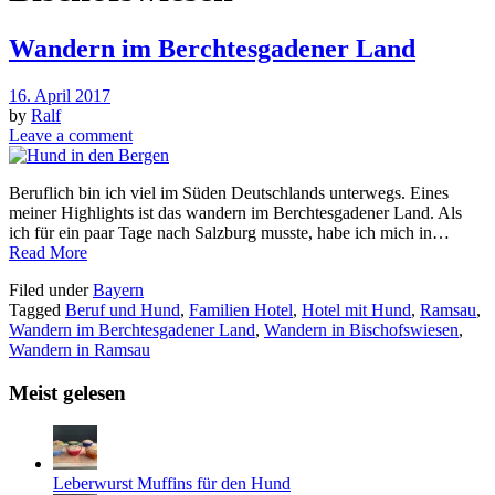
Wandern im Berchtesgadener Land
16. April 2017
by
Ralf
Leave a comment
Beruflich bin ich viel im Süden Deutschlands unterwegs. Eines
meiner Highlights ist das wandern im Berchtesgadener Land. Als
ich für ein paar Tage nach Salzburg musste, habe ich mich in…
Read More
Filed under
Bayern
Tagged
Beruf und Hund
,
Familien Hotel
,
Hotel mit Hund
,
Ramsau
,
Wandern im Berchtesgadener Land
,
Wandern in Bischofswiesen
,
Wandern in Ramsau
Meist gelesen
Leberwurst Muffins für den Hund