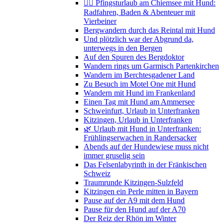
🚴‍♀️ Pfingsturlaub am Chiemsee mit Hund:
Radfahren, Baden & Abenteuer mit
Vierbeiner
Bergwandern durch das Reintal mit Hund
Und plötzlich war der Abgrund da,
unterwegs in den Bergen
Auf den Spuren des Bergdoktor
Wandern rings um Garmisch Partenkirchen
Wandern im Berchtesgadener Land
Zu Besuch im Motel One mit Hund
Wandern mit Hund im Frankenland
Einen Tag mit Hund am Ammersee
Schweinfurt, Urlaub in Unterfranken
Kitzingen, Urlaub in Unterfranken
🌿 Urlaub mit Hund in Unterfranken:
Frühlingserwachen in Randersacker
Abends auf der Hundewiese muss nicht
immer gruselig sein
Das Felsenlabyrinth in der Fränkischen
Schweiz
Traumrunde Kitzingen-Sulzfeld
Kitzingen ein Perle mitten in Bayern
Pause auf der A9 mit dem Hund
Pause für den Hund auf der A70
Der Reiz der Rhön im Winter