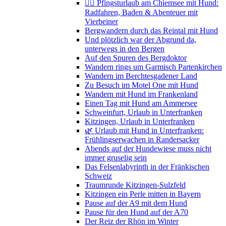
🚴‍♀️ Pfingsturlaub am Chiemsee mit Hund:
Radfahren, Baden & Abenteuer mit
Vierbeiner
Bergwandern durch das Reintal mit Hund
Und plötzlich war der Abgrund da,
unterwegs in den Bergen
Auf den Spuren des Bergdoktor
Wandern rings um Garmisch Partenkirchen
Wandern im Berchtesgadener Land
Zu Besuch im Motel One mit Hund
Wandern mit Hund im Frankenland
Einen Tag mit Hund am Ammersee
Schweinfurt, Urlaub in Unterfranken
Kitzingen, Urlaub in Unterfranken
🌿 Urlaub mit Hund in Unterfranken:
Frühlingserwachen in Randersacker
Abends auf der Hundewiese muss nicht
immer gruselig sein
Das Felsenlabyrinth in der Fränkischen
Schweiz
Traumrunde Kitzingen-Sulzfeld
Kitzingen ein Perle mitten in Bayern
Pause auf der A9 mit dem Hund
Pause für den Hund auf der A70
Der Reiz der Rhön im Winter