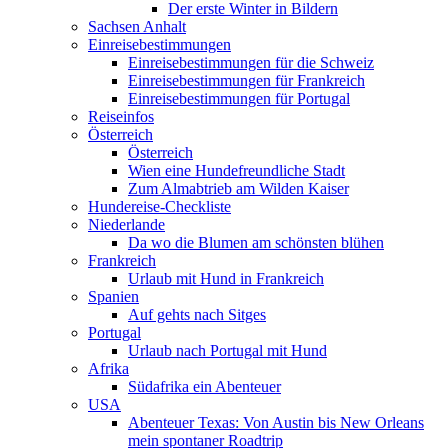
Der erste Winter in Bildern
Sachsen Anhalt
Einreisebestimmungen
Einreisebestimmungen für die Schweiz
Einreisebestimmungen für Frankreich
Einreisebestimmungen für Portugal
Reiseinfos
Österreich
Österreich
Wien eine Hundefreundliche Stadt
Zum Almabtrieb am Wilden Kaiser
Hundereise-Checkliste
Niederlande
Da wo die Blumen am schönsten blühen
Frankreich
Urlaub mit Hund in Frankreich
Spanien
Auf gehts nach Sitges
Portugal
Urlaub nach Portugal mit Hund
Afrika
Südafrika ein Abenteuer
USA
Abenteuer Texas: Von Austin bis New Orleans
mein spontaner Roadtrip