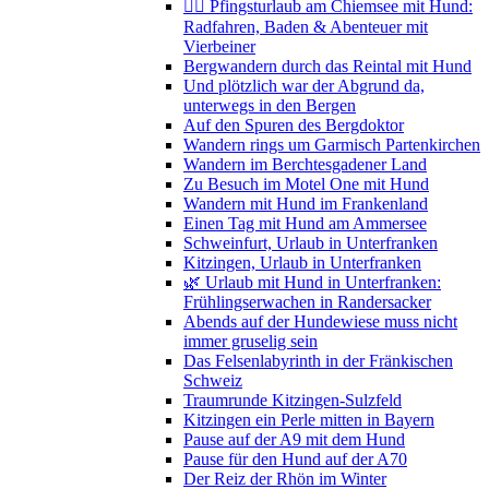
🚴‍♀️ Pfingsturlaub am Chiemsee mit Hund:
Radfahren, Baden & Abenteuer mit
Vierbeiner
Bergwandern durch das Reintal mit Hund
Und plötzlich war der Abgrund da,
unterwegs in den Bergen
Auf den Spuren des Bergdoktor
Wandern rings um Garmisch Partenkirchen
Wandern im Berchtesgadener Land
Zu Besuch im Motel One mit Hund
Wandern mit Hund im Frankenland
Einen Tag mit Hund am Ammersee
Schweinfurt, Urlaub in Unterfranken
Kitzingen, Urlaub in Unterfranken
🌿 Urlaub mit Hund in Unterfranken:
Frühlingserwachen in Randersacker
Abends auf der Hundewiese muss nicht
immer gruselig sein
Das Felsenlabyrinth in der Fränkischen
Schweiz
Traumrunde Kitzingen-Sulzfeld
Kitzingen ein Perle mitten in Bayern
Pause auf der A9 mit dem Hund
Pause für den Hund auf der A70
Der Reiz der Rhön im Winter