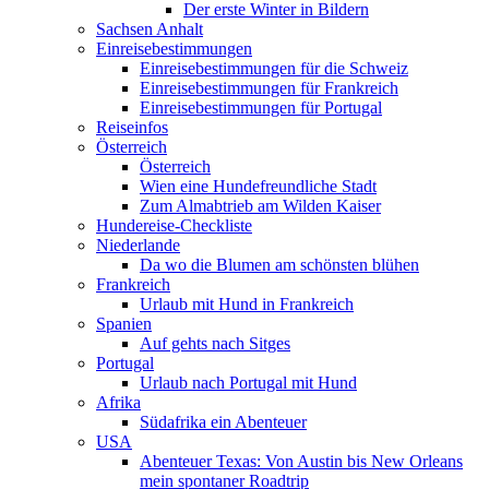
Der erste Winter in Bildern
Sachsen Anhalt
Einreisebestimmungen
Einreisebestimmungen für die Schweiz
Einreisebestimmungen für Frankreich
Einreisebestimmungen für Portugal
Reiseinfos
Österreich
Österreich
Wien eine Hundefreundliche Stadt
Zum Almabtrieb am Wilden Kaiser
Hundereise-Checkliste
Niederlande
Da wo die Blumen am schönsten blühen
Frankreich
Urlaub mit Hund in Frankreich
Spanien
Auf gehts nach Sitges
Portugal
Urlaub nach Portugal mit Hund
Afrika
Südafrika ein Abenteuer
USA
Abenteuer Texas: Von Austin bis New Orleans
mein spontaner Roadtrip