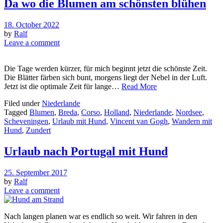
Da wo die Blumen am schönsten blühen
18. October 2022
by
Ralf
Leave a comment
Die Tage werden kürzer, für mich beginnt jetzt die schönste Zeit.
Die Blätter färben sich bunt, morgens liegt der Nebel in der Luft.
Jetzt ist die optimale Zeit für lange…
Read More
Filed under
Niederlande
Tagged
Blumen
,
Breda
,
Corso
,
Holland
,
Niederlande
,
Nordsee
,
Scheveningen
,
Urlaub mit Hund
,
Vincent van Gogh
,
Wandern mit
Hund
,
Zundert
Urlaub nach Portugal mit Hund
25. September 2017
by
Ralf
Leave a comment
Nach langen planen war es endlich so weit. Wir fahren in den