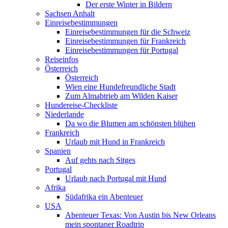
Der erste Winter in Bildern
Sachsen Anhalt
Einreisebestimmungen
Einreisebestimmungen für die Schweiz
Einreisebestimmungen für Frankreich
Einreisebestimmungen für Portugal
Reiseinfos
Österreich
Österreich
Wien eine Hundefreundliche Stadt
Zum Almabtrieb am Wilden Kaiser
Hundereise-Checkliste
Niederlande
Da wo die Blumen am schönsten blühen
Frankreich
Urlaub mit Hund in Frankreich
Spanien
Auf gehts nach Sitges
Portugal
Urlaub nach Portugal mit Hund
Afrika
Südafrika ein Abenteuer
USA
Abenteuer Texas: Von Austin bis New Orleans
mein spontaner Roadtrip