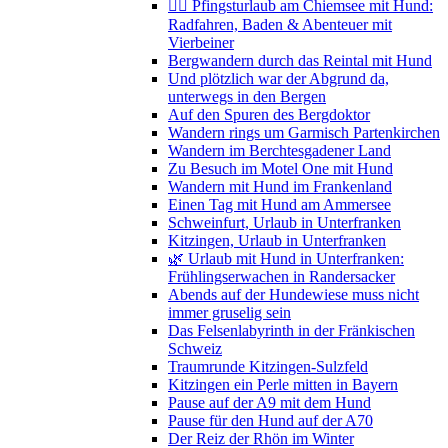
🚴‍♀️ Pfingsturlaub am Chiemsee mit Hund:
Radfahren, Baden & Abenteuer mit
Vierbeiner
Bergwandern durch das Reintal mit Hund
Und plötzlich war der Abgrund da,
unterwegs in den Bergen
Auf den Spuren des Bergdoktor
Wandern rings um Garmisch Partenkirchen
Wandern im Berchtesgadener Land
Zu Besuch im Motel One mit Hund
Wandern mit Hund im Frankenland
Einen Tag mit Hund am Ammersee
Schweinfurt, Urlaub in Unterfranken
Kitzingen, Urlaub in Unterfranken
🌿 Urlaub mit Hund in Unterfranken:
Frühlingserwachen in Randersacker
Abends auf der Hundewiese muss nicht
immer gruselig sein
Das Felsenlabyrinth in der Fränkischen
Schweiz
Traumrunde Kitzingen-Sulzfeld
Kitzingen ein Perle mitten in Bayern
Pause auf der A9 mit dem Hund
Pause für den Hund auf der A70
Der Reiz der Rhön im Winter