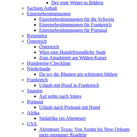
Der erste Winter in Bildern
Sachsen Anhalt
Einreisebestimmungen
Einreisebestimmungen für die Schweiz
Einreisebestimmungen für Frankreich
Einreisebestimmungen für Portugal
Reiseinfos
Österreich
Österreich
Wien eine Hundefreundliche Stadt
Zum Almabtrieb am Wilden Kaiser
Hundereise-Checkliste
Niederlande
Da wo die Blumen am schönsten blühen
Frankreich
Urlaub mit Hund in Frankreich
Spanien
Auf gehts nach Sitges
Portugal
Urlaub nach Portugal mit Hund
Afrika
Südafrika ein Abenteuer
USA
Abenteuer Texas: Von Austin bis New Orleans
mein spontaner Roadtrip