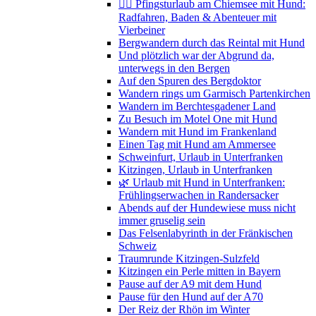
🚴‍♀️ Pfingsturlaub am Chiemsee mit Hund:
Radfahren, Baden & Abenteuer mit
Vierbeiner
Bergwandern durch das Reintal mit Hund
Und plötzlich war der Abgrund da,
unterwegs in den Bergen
Auf den Spuren des Bergdoktor
Wandern rings um Garmisch Partenkirchen
Wandern im Berchtesgadener Land
Zu Besuch im Motel One mit Hund
Wandern mit Hund im Frankenland
Einen Tag mit Hund am Ammersee
Schweinfurt, Urlaub in Unterfranken
Kitzingen, Urlaub in Unterfranken
🌿 Urlaub mit Hund in Unterfranken:
Frühlingserwachen in Randersacker
Abends auf der Hundewiese muss nicht
immer gruselig sein
Das Felsenlabyrinth in der Fränkischen
Schweiz
Traumrunde Kitzingen-Sulzfeld
Kitzingen ein Perle mitten in Bayern
Pause auf der A9 mit dem Hund
Pause für den Hund auf der A70
Der Reiz der Rhön im Winter