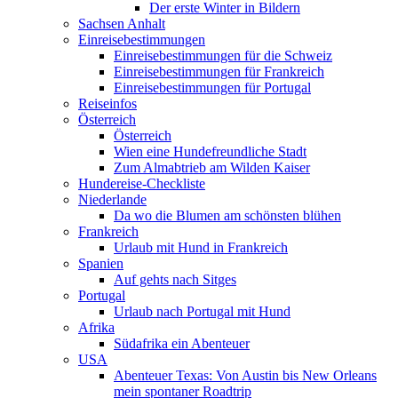
Der erste Winter in Bildern
Sachsen Anhalt
Einreisebestimmungen
Einreisebestimmungen für die Schweiz
Einreisebestimmungen für Frankreich
Einreisebestimmungen für Portugal
Reiseinfos
Österreich
Österreich
Wien eine Hundefreundliche Stadt
Zum Almabtrieb am Wilden Kaiser
Hundereise-Checkliste
Niederlande
Da wo die Blumen am schönsten blühen
Frankreich
Urlaub mit Hund in Frankreich
Spanien
Auf gehts nach Sitges
Portugal
Urlaub nach Portugal mit Hund
Afrika
Südafrika ein Abenteuer
USA
Abenteuer Texas: Von Austin bis New Orleans
mein spontaner Roadtrip