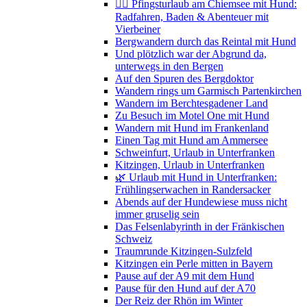
🚴‍♀️ Pfingsturlaub am Chiemsee mit Hund:
Radfahren, Baden & Abenteuer mit
Vierbeiner
Bergwandern durch das Reintal mit Hund
Und plötzlich war der Abgrund da,
unterwegs in den Bergen
Auf den Spuren des Bergdoktor
Wandern rings um Garmisch Partenkirchen
Wandern im Berchtesgadener Land
Zu Besuch im Motel One mit Hund
Wandern mit Hund im Frankenland
Einen Tag mit Hund am Ammersee
Schweinfurt, Urlaub in Unterfranken
Kitzingen, Urlaub in Unterfranken
🌿 Urlaub mit Hund in Unterfranken:
Frühlingserwachen in Randersacker
Abends auf der Hundewiese muss nicht
immer gruselig sein
Das Felsenlabyrinth in der Fränkischen
Schweiz
Traumrunde Kitzingen-Sulzfeld
Kitzingen ein Perle mitten in Bayern
Pause auf der A9 mit dem Hund
Pause für den Hund auf der A70
Der Reiz der Rhön im Winter