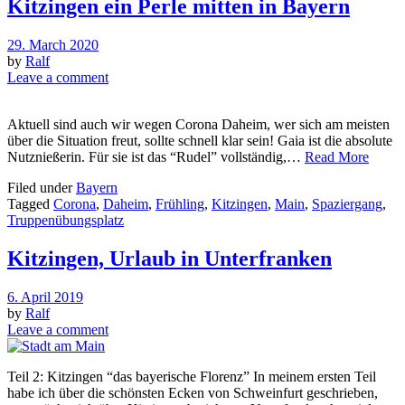
Kitzingen ein Perle mitten in Bayern
29. March 2020
by
Ralf
Leave a comment
Aktuell sind auch wir wegen Corona Daheim, wer sich am meisten
über die Situation freut, sollte schnell klar sein! Gaia ist die absolute
Nutznießerin. Für sie ist das “Rudel” vollständig,…
Read More
Filed under
Bayern
Tagged
Corona
,
Daheim
,
Frühling
,
Kitzingen
,
Main
,
Spaziergang
,
Truppenübungsplatz
Kitzingen, Urlaub in Unterfranken
6. April 2019
by
Ralf
Leave a comment
Teil 2: Kitzingen “das bayerische Florenz” In meinem ersten Teil
habe ich über die schönsten Ecken von Schweinfurt geschrieben,