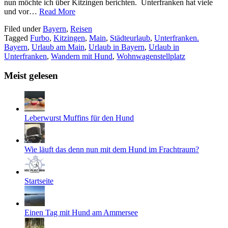
nun möchte ich über Kitzingen berichten. Unterfranken hat viele
und vor…
Read More
Filed under
Bayern
,
Reisen
Tagged
Furbo
,
Kitzingen
,
Main
,
Städteurlaub
,
Unterfranken.
Bayern
,
Urlaub am Main
,
Urlaub in Bayern
,
Urlaub in
Unterfranken
,
Wandern mit Hund
,
Wohnwagenstellplatz
Meist gelesen
Leberwurst Muffins für den Hund
Wie läuft das denn nun mit dem Hund im Frachtraum?
Startseite
Einen Tag mit Hund am Ammersee