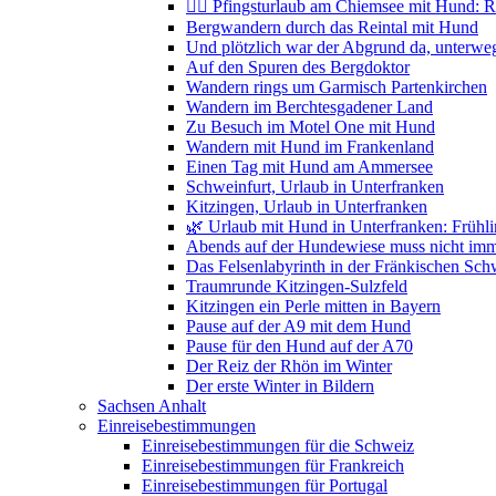
🚴‍♀️ Pfingsturlaub am Chiemsee mit Hund: 
Bergwandern durch das Reintal mit Hund
Und plötzlich war der Abgrund da, unterwe
Auf den Spuren des Bergdoktor
Wandern rings um Garmisch Partenkirchen
Wandern im Berchtesgadener Land
Zu Besuch im Motel One mit Hund
Wandern mit Hund im Frankenland
Einen Tag mit Hund am Ammersee
Schweinfurt, Urlaub in Unterfranken
Kitzingen, Urlaub in Unterfranken
🌿 Urlaub mit Hund in Unterfranken: Frühl
Abends auf der Hundewiese muss nicht imme
Das Felsenlabyrinth in der Fränkischen Sch
Traumrunde Kitzingen-Sulzfeld
Kitzingen ein Perle mitten in Bayern
Pause auf der A9 mit dem Hund
Pause für den Hund auf der A70
Der Reiz der Rhön im Winter
Der erste Winter in Bildern
Sachsen Anhalt
Einreisebestimmungen
Einreisebestimmungen für die Schweiz
Einreisebestimmungen für Frankreich
Einreisebestimmungen für Portugal