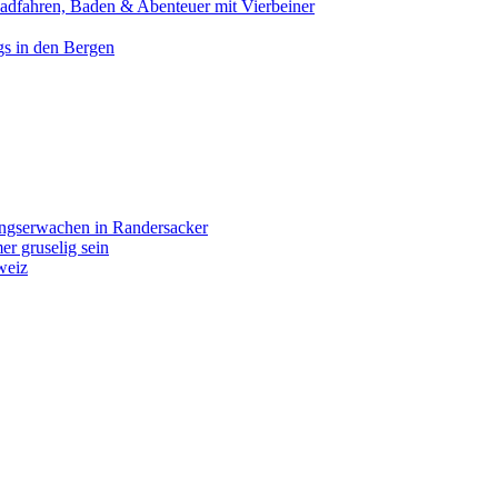
Radfahren, Baden & Abenteuer mit Vierbeiner
gs in den Bergen
ingserwachen in Randersacker
r gruselig sein
weiz