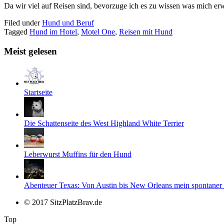
Da wir viel auf Reisen sind, bevorzuge ich es zu wissen was mich erwa
Filed under
Hund und Beruf
Tagged
Hund im Hotel
,
Motel One
,
Reisen mit Hund
Meist gelesen
Startseite
Die Schattenseite des West Highland White Terrier
Leberwurst Muffins für den Hund
Abenteuer Texas: Von Austin bis New Orleans mein spontaner
© 2017 SitzPlatzBrav.de
Top