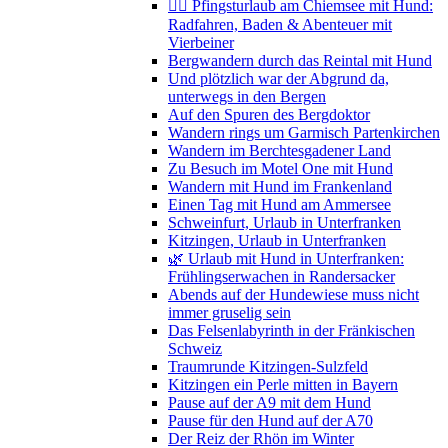
🚴‍♀️ Pfingsturlaub am Chiemsee mit Hund:
Radfahren, Baden & Abenteuer mit
Vierbeiner
Bergwandern durch das Reintal mit Hund
Und plötzlich war der Abgrund da,
unterwegs in den Bergen
Auf den Spuren des Bergdoktor
Wandern rings um Garmisch Partenkirchen
Wandern im Berchtesgadener Land
Zu Besuch im Motel One mit Hund
Wandern mit Hund im Frankenland
Einen Tag mit Hund am Ammersee
Schweinfurt, Urlaub in Unterfranken
Kitzingen, Urlaub in Unterfranken
🌿 Urlaub mit Hund in Unterfranken:
Frühlingserwachen in Randersacker
Abends auf der Hundewiese muss nicht
immer gruselig sein
Das Felsenlabyrinth in der Fränkischen
Schweiz
Traumrunde Kitzingen-Sulzfeld
Kitzingen ein Perle mitten in Bayern
Pause auf der A9 mit dem Hund
Pause für den Hund auf der A70
Der Reiz der Rhön im Winter