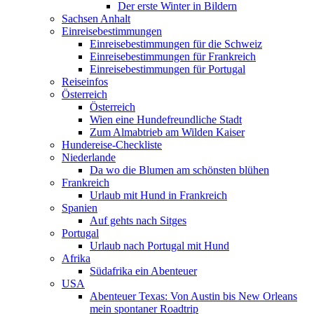
Der erste Winter in Bildern
Sachsen Anhalt
Einreisebestimmungen
Einreisebestimmungen für die Schweiz
Einreisebestimmungen für Frankreich
Einreisebestimmungen für Portugal
Reiseinfos
Österreich
Österreich
Wien eine Hundefreundliche Stadt
Zum Almabtrieb am Wilden Kaiser
Hundereise-Checkliste
Niederlande
Da wo die Blumen am schönsten blühen
Frankreich
Urlaub mit Hund in Frankreich
Spanien
Auf gehts nach Sitges
Portugal
Urlaub nach Portugal mit Hund
Afrika
Südafrika ein Abenteuer
USA
Abenteuer Texas: Von Austin bis New Orleans
mein spontaner Roadtrip