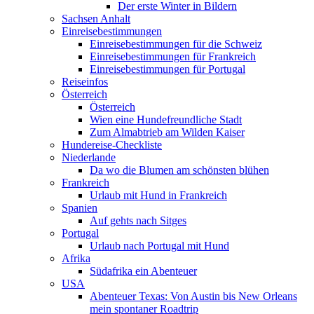
Der erste Winter in Bildern
Sachsen Anhalt
Einreisebestimmungen
Einreisebestimmungen für die Schweiz
Einreisebestimmungen für Frankreich
Einreisebestimmungen für Portugal
Reiseinfos
Österreich
Österreich
Wien eine Hundefreundliche Stadt
Zum Almabtrieb am Wilden Kaiser
Hundereise-Checkliste
Niederlande
Da wo die Blumen am schönsten blühen
Frankreich
Urlaub mit Hund in Frankreich
Spanien
Auf gehts nach Sitges
Portugal
Urlaub nach Portugal mit Hund
Afrika
Südafrika ein Abenteuer
USA
Abenteuer Texas: Von Austin bis New Orleans
mein spontaner Roadtrip