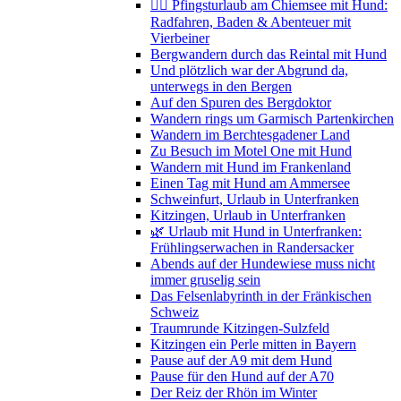
🚴‍♀️ Pfingsturlaub am Chiemsee mit Hund:
Radfahren, Baden & Abenteuer mit
Vierbeiner
Bergwandern durch das Reintal mit Hund
Und plötzlich war der Abgrund da,
unterwegs in den Bergen
Auf den Spuren des Bergdoktor
Wandern rings um Garmisch Partenkirchen
Wandern im Berchtesgadener Land
Zu Besuch im Motel One mit Hund
Wandern mit Hund im Frankenland
Einen Tag mit Hund am Ammersee
Schweinfurt, Urlaub in Unterfranken
Kitzingen, Urlaub in Unterfranken
🌿 Urlaub mit Hund in Unterfranken:
Frühlingserwachen in Randersacker
Abends auf der Hundewiese muss nicht
immer gruselig sein
Das Felsenlabyrinth in der Fränkischen
Schweiz
Traumrunde Kitzingen-Sulzfeld
Kitzingen ein Perle mitten in Bayern
Pause auf der A9 mit dem Hund
Pause für den Hund auf der A70
Der Reiz der Rhön im Winter