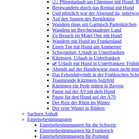
🚴‍♀️ Pfingsturlaub am Chiemsee mit Hund: 
Bergwandern durch das Reintal mit Hund
Und plötzlich war der Abgrund da, unterwe
Auf den Spuren des Bergdoktor
Wandern rings um Garmisch Partenkirchen
Wandern im Berchtesgadener Land
Zu Besuch im Motel One mit Hund
Wandern mit Hund im Frankenland
Einen Tag mit Hund am Ammersee
Schweinfurt, Urlaub in Unterfranken
Kitzingen, Urlaub in Unterfranken
🌿 Urlaub mit Hund in Unterfranken: Frühl
Abends auf der Hundewiese muss nicht imme
Das Felsenlabyrinth in der Fränkischen Sch
Traumrunde Kitzingen-Sulzfeld
Kitzingen ein Perle mitten in Bayern
Pause auf der A9 mit dem Hund
Pause für den Hund auf der A70
Der Reiz der Rhön im Winter
Der erste Winter in Bildern
Sachsen Anhalt
Einreisebestimmungen
Einreisebestimmungen für die Schweiz
Einreisebestimmungen für Frankreich
Einreisebestimmungen für Portugal