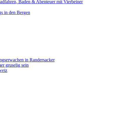
Radfahren, Baden & Abenteuer mit Vierbeiner
gs in den Bergen
ingserwachen in Randersacker
r gruselig sein
weiz