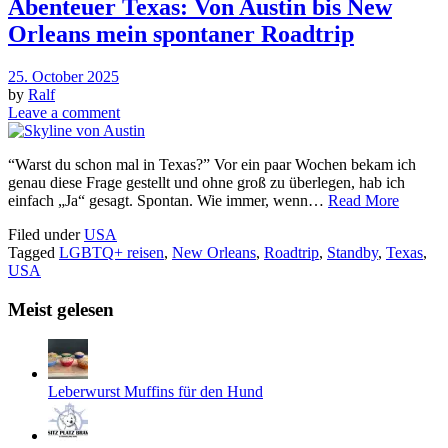
Abenteuer Texas: Von Austin bis New
Orleans mein spontaner Roadtrip
25. October 2025
by
Ralf
Leave a comment
“Warst du schon mal in Texas?” Vor ein paar Wochen bekam ich
genau diese Frage gestellt und ohne groß zu überlegen, hab ich
einfach „Ja“ gesagt. Spontan. Wie immer, wenn…
Read More
Filed under
USA
Tagged
LGBTQ+ reisen
,
New Orleans
,
Roadtrip
,
Standby
,
Texas
,
USA
Meist gelesen
Leberwurst Muffins für den Hund