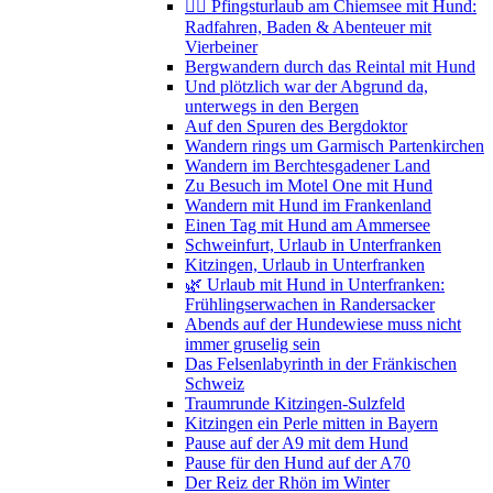
🚴‍♀️ Pfingsturlaub am Chiemsee mit Hund:
Radfahren, Baden & Abenteuer mit
Vierbeiner
Bergwandern durch das Reintal mit Hund
Und plötzlich war der Abgrund da,
unterwegs in den Bergen
Auf den Spuren des Bergdoktor
Wandern rings um Garmisch Partenkirchen
Wandern im Berchtesgadener Land
Zu Besuch im Motel One mit Hund
Wandern mit Hund im Frankenland
Einen Tag mit Hund am Ammersee
Schweinfurt, Urlaub in Unterfranken
Kitzingen, Urlaub in Unterfranken
🌿 Urlaub mit Hund in Unterfranken:
Frühlingserwachen in Randersacker
Abends auf der Hundewiese muss nicht
immer gruselig sein
Das Felsenlabyrinth in der Fränkischen
Schweiz
Traumrunde Kitzingen-Sulzfeld
Kitzingen ein Perle mitten in Bayern
Pause auf der A9 mit dem Hund
Pause für den Hund auf der A70
Der Reiz der Rhön im Winter