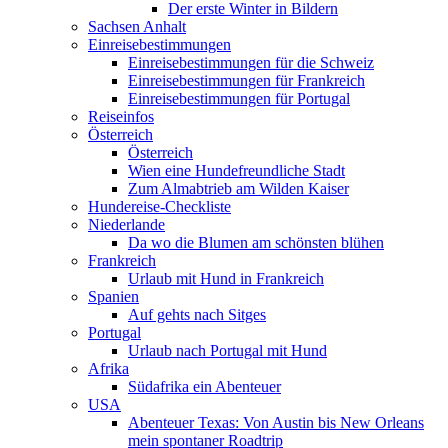
Der erste Winter in Bildern
Sachsen Anhalt
Einreisebestimmungen
Einreisebestimmungen für die Schweiz
Einreisebestimmungen für Frankreich
Einreisebestimmungen für Portugal
Reiseinfos
Österreich
Österreich
Wien eine Hundefreundliche Stadt
Zum Almabtrieb am Wilden Kaiser
Hundereise-Checkliste
Niederlande
Da wo die Blumen am schönsten blühen
Frankreich
Urlaub mit Hund in Frankreich
Spanien
Auf gehts nach Sitges
Portugal
Urlaub nach Portugal mit Hund
Afrika
Südafrika ein Abenteuer
USA
Abenteuer Texas: Von Austin bis New Orleans
mein spontaner Roadtrip