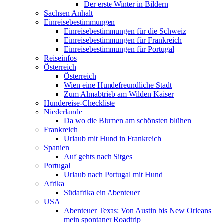
Der erste Winter in Bildern
Sachsen Anhalt
Einreisebestimmungen
Einreisebestimmungen für die Schweiz
Einreisebestimmungen für Frankreich
Einreisebestimmungen für Portugal
Reiseinfos
Österreich
Österreich
Wien eine Hundefreundliche Stadt
Zum Almabtrieb am Wilden Kaiser
Hundereise-Checkliste
Niederlande
Da wo die Blumen am schönsten blühen
Frankreich
Urlaub mit Hund in Frankreich
Spanien
Auf gehts nach Sitges
Portugal
Urlaub nach Portugal mit Hund
Afrika
Südafrika ein Abenteuer
USA
Abenteuer Texas: Von Austin bis New Orleans
mein spontaner Roadtrip