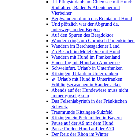
🚴‍♀️ Pfingsturlaub am Chiemsee mit Hund:
Radfahren, Baden & Abenteuer mit
Vierbeiner
Bergwandern durch das Reintal mit Hund
Und plötzlich war der Abgrund da,
unterwegs in den Bergen
Auf den Spuren des Bergdoktor
Wandern rings um Garmisch Partenkirchen
Wandern im Berchtesgadener Land
Zu Besuch im Motel One mit Hund
Wandern mit Hund im Frankenland
Einen Tag mit Hund am Ammersee
Schweinfurt, Urlaub in Unterfranken
Kitzingen, Urlaub in Unterfranken
🌿 Urlaub mit Hund in Unterfranken:
Frühlingserwachen in Randersacker
Abends auf der Hundewiese muss nicht
immer gruselig sein
Das Felsenlabyrinth in der Fränkischen
Schweiz
Traumrunde Kitzingen-Sulzfeld
Kitzingen ein Perle mitten in Bayern
Pause auf der A9 mit dem Hund
Pause für den Hund auf der A70
Der Reiz der Rhön im Winter