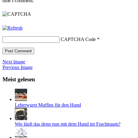
time I comment.
CAPTCHA Code
*
Next Image
Previous Image
Meist gelesen
Leberwurst Muffins für den Hund
Wie läuft das denn nun mit dem Hund im Frachtraum?