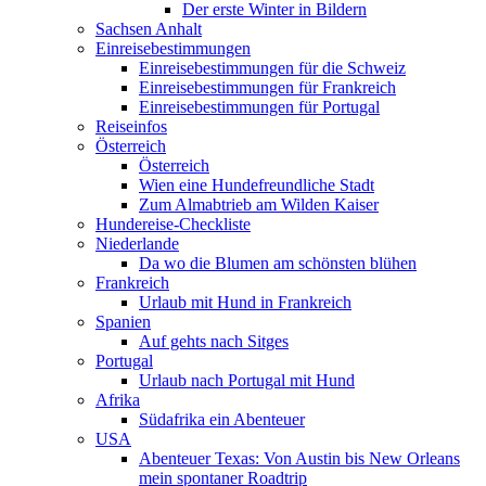
Der erste Winter in Bildern
Sachsen Anhalt
Einreisebestimmungen
Einreisebestimmungen für die Schweiz
Einreisebestimmungen für Frankreich
Einreisebestimmungen für Portugal
Reiseinfos
Österreich
Österreich
Wien eine Hundefreundliche Stadt
Zum Almabtrieb am Wilden Kaiser
Hundereise-Checkliste
Niederlande
Da wo die Blumen am schönsten blühen
Frankreich
Urlaub mit Hund in Frankreich
Spanien
Auf gehts nach Sitges
Portugal
Urlaub nach Portugal mit Hund
Afrika
Südafrika ein Abenteuer
USA
Abenteuer Texas: Von Austin bis New Orleans
mein spontaner Roadtrip