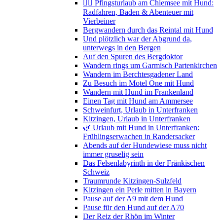
🚴‍♀️ Pfingsturlaub am Chiemsee mit Hund:
Radfahren, Baden & Abenteuer mit
Vierbeiner
Bergwandern durch das Reintal mit Hund
Und plötzlich war der Abgrund da,
unterwegs in den Bergen
Auf den Spuren des Bergdoktor
Wandern rings um Garmisch Partenkirchen
Wandern im Berchtesgadener Land
Zu Besuch im Motel One mit Hund
Wandern mit Hund im Frankenland
Einen Tag mit Hund am Ammersee
Schweinfurt, Urlaub in Unterfranken
Kitzingen, Urlaub in Unterfranken
🌿 Urlaub mit Hund in Unterfranken:
Frühlingserwachen in Randersacker
Abends auf der Hundewiese muss nicht
immer gruselig sein
Das Felsenlabyrinth in der Fränkischen
Schweiz
Traumrunde Kitzingen-Sulzfeld
Kitzingen ein Perle mitten in Bayern
Pause auf der A9 mit dem Hund
Pause für den Hund auf der A70
Der Reiz der Rhön im Winter