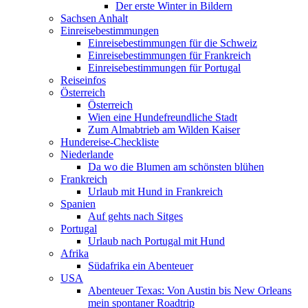
Der erste Winter in Bildern
Sachsen Anhalt
Einreisebestimmungen
Einreisebestimmungen für die Schweiz
Einreisebestimmungen für Frankreich
Einreisebestimmungen für Portugal
Reiseinfos
Österreich
Österreich
Wien eine Hundefreundliche Stadt
Zum Almabtrieb am Wilden Kaiser
Hundereise-Checkliste
Niederlande
Da wo die Blumen am schönsten blühen
Frankreich
Urlaub mit Hund in Frankreich
Spanien
Auf gehts nach Sitges
Portugal
Urlaub nach Portugal mit Hund
Afrika
Südafrika ein Abenteuer
USA
Abenteuer Texas: Von Austin bis New Orleans
mein spontaner Roadtrip