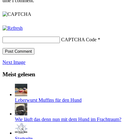
time I comment.
CAPTCHA Code
*
Next Image
Meist gelesen
Leberwurst Muffins für den Hund
Wie läuft das denn nun mit dem Hund im Frachtraum?
Startseite