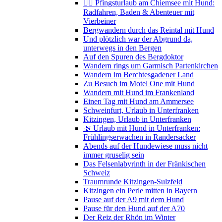
🚴‍♀️ Pfingsturlaub am Chiemsee mit Hund:
Radfahren, Baden & Abenteuer mit
Vierbeiner
Bergwandern durch das Reintal mit Hund
Und plötzlich war der Abgrund da,
unterwegs in den Bergen
Auf den Spuren des Bergdoktor
Wandern rings um Garmisch Partenkirchen
Wandern im Berchtesgadener Land
Zu Besuch im Motel One mit Hund
Wandern mit Hund im Frankenland
Einen Tag mit Hund am Ammersee
Schweinfurt, Urlaub in Unterfranken
Kitzingen, Urlaub in Unterfranken
🌿 Urlaub mit Hund in Unterfranken:
Frühlingserwachen in Randersacker
Abends auf der Hundewiese muss nicht
immer gruselig sein
Das Felsenlabyrinth in der Fränkischen
Schweiz
Traumrunde Kitzingen-Sulzfeld
Kitzingen ein Perle mitten in Bayern
Pause auf der A9 mit dem Hund
Pause für den Hund auf der A70
Der Reiz der Rhön im Winter