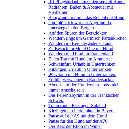
🚴‍♀️ Pfingsturlaub am Chiemsee mit Hund:
Radfahren, Baden & Abenteuer mit
Vierbeiner
Bergwandern durch das Reintal mit Hund
Und plötzlich war der Abgrund da,
unterwegs in den Bergen
Auf den Spuren des Bergdoktor
Wandern rings um Garmisch Partenkirchen
Wandern im Berchtesgadener Land
Zu Besuch im Motel One mit Hund
Wandern mit Hund im Frankenland
Einen Tag mit Hund am Ammersee
Schweinfurt, Urlaub in Unterfranken
Kitzingen, Urlaub in Unterfranken
🌿 Urlaub mit Hund in Unterfranken:
Frühlingserwachen in Randersacker
Abends auf der Hundewiese muss nicht
immer gruselig sein
Das Felsenlabyrinth in der Fränkischen
Schweiz
Traumrunde Kitzingen-Sulzfeld
Kitzingen ein Perle mitten in Bayern
Pause auf der A9 mit dem Hund
Pause für den Hund auf der A70
Der Reiz der Rhön im Winter