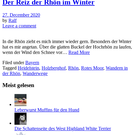
Der Reiz der Rhön im Winter
27. December 2020
by
Ralf
Leave a comment
In die Rhön zieht es mich immer wieder gern. Besonders der Winter
hat es mir angetan. Über die glatten Buckel der Hochrhön zu laufen,
wenn der Wind den Schnee vor…
Read More
Filed under
Bayern
Tagged
Heidelstein
,
Holzberghof
,
Rhön
,
Rotes Moor
,
Wandern in
der Rhön
,
Wanderwege
Meist gelesen
Leberwurst Muffins für den Hund
Die Schattenseite des West Highland White Terrier