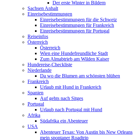
Der erste Winter in Bildern
Sachsen Anhalt
Einreisebestimmungen
Einreisebestimmungen für die Schweiz
Einreisebestimmungen für Frankreich
Einreisebestimmungen für Portugal
Reiseinfos
Österreich
Österreich
Wien eine Hundefreundliche Stadt
Zum Almabtrieb am Wilden Kaiser
Hundereise-Checkliste
Niederlande
Da wo die Blumen am schönsten blühen
Frankreich
Urlaub mit Hund in Frankreich
Spanien
Auf gehts nach Sitges
Portugal
Urlaub nach Portugal mit Hund
Afrika
Südafrika ein Abenteuer
USA
Abenteuer Texas: Von Austin bis New Orleans
mein spontaner Roadtrip