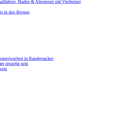
Radfahren, Baden & Abenteuer mit Vierbeiner
gs in den Bergen
ingserwachen in Randersacker
r gruselig sein
weiz